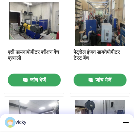
फ़ैक्टरी टूर
गुणवत्ता नियंत्रण
एसी डायनामोमीटर परीक्षण बेंच
पेट्रोल इंजन डायनेमोमीटर
हमसे संपर्क करें
प्रणाली
टेस्ट बेंच
समाचार
जांच भेजें
जांच भेजें
मामले
टॉर्क डायनेमोमीटर
vicky
हाई स्पीड डायनेमोमीटर