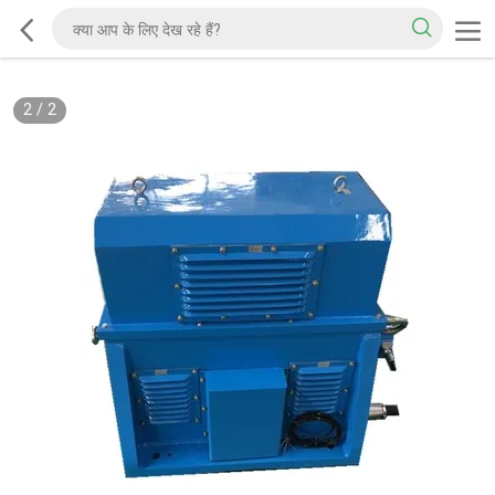
2
/
2