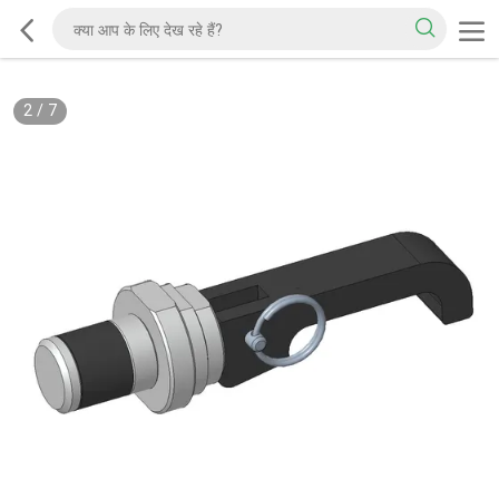
2
/
7