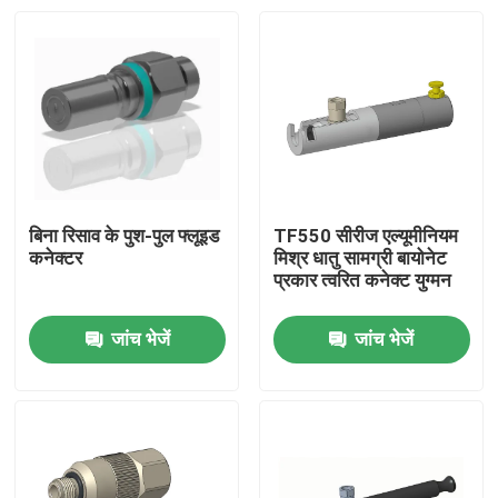
बिना रिसाव के पुश-पुल फ्लूइड
TF550 सीरीज एल्यूमीनियम
कनेक्टर
मिश्र धातु सामग्री बायोनेट
प्रकार त्वरित कनेक्ट युग्मन
जांच भेजें
जांच भेजें
घर
उत्पादों
हमारे बारे में