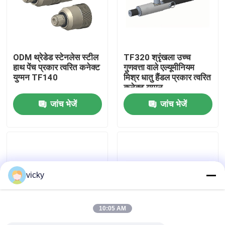
फ़ैक्टरी टूर
ODM थ्रेडेड स्टेनलेस स्टील
TF320 श्रृंखला उच्च
गुणवत्ता नियंत्रण
हाथ पेंच प्रकार त्वरित कनेक्ट
गुणवत्ता वाले एल्यूमीनियम
युग्मन TF140
मिश्र धातु हैंडल प्रकार त्वरित
कनेक्ट युग्मन
हमसे संपर्क करें
जांच भेजें
जांच भेजें
समाचार
मामले
vicky
टॉर्क डायनेमोमीटर
10:05 AM
हाई स्पीड डायनेमोमीटर