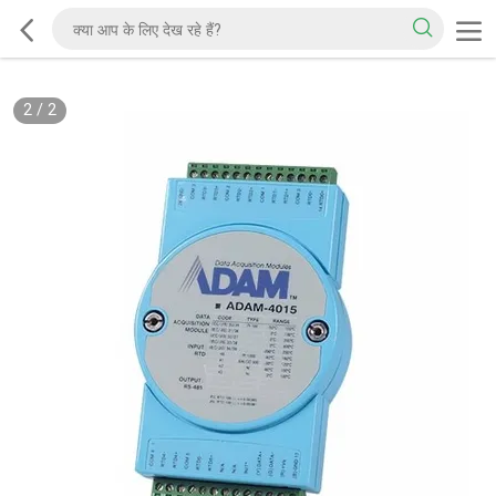
2
/
2