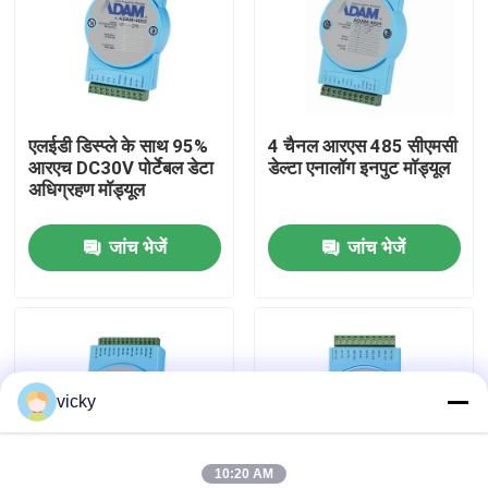
फ़ैक्टरी टूर
गुणवत्ता नियंत्रण
एलईडी डिस्प्ले के साथ 95%
4 चैनल आरएस 485 सीएमसी
आरएच DC30V पोर्टेबल डेटा
डेल्टा एनालॉग इनपुट मॉड्यूल
अधिग्रहण मॉड्यूल
हमसे संपर्क करें
जांच भेजें
जांच भेजें
समाचार
मामले
vicky
टॉर्क डायनेमोमीटर
हाई स्पीड डायनेमोमीटर
10:20 AM