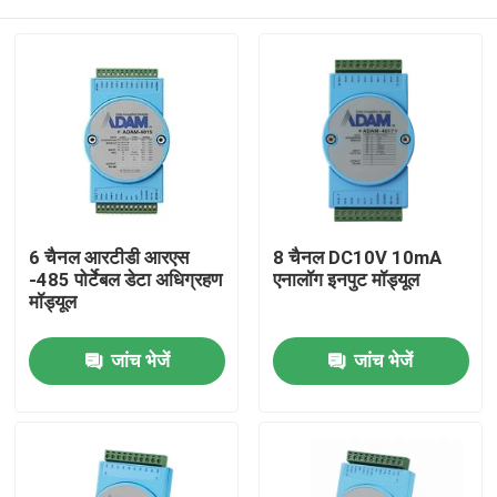
6 चैनल आरटीडी आरएस
8 चैनल DC10V 10mA
-485 पोर्टेबल डेटा अधिग्रहण
एनालॉग इनपुट मॉड्यूल
मॉड्यूल
घर
जांच भेजें
जांच भेजें
उत्पादों
हमारे बारे में