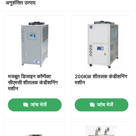
अनुशंसित उत्पाद
मजबूत डिजाइन कॉम्पैक्ट
200KW शीतलक कंडीशनिंग
सीएमसी शीतलक कंडीशनिंग
मशीन
मशीन
घर
जांच भेजें
जांच भेजें
उत्पादों
हमारे बारे में