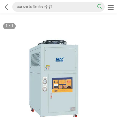
1
/
1