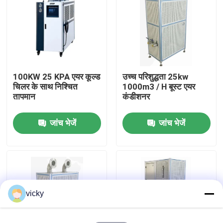
फ़ैक्टरी टूर
गुणवत्ता नियंत्रण
100KW 25 KPA एयर कूल्ड
उच्च परिशुद्धता 25kw
चिलर के साथ निश्चित
1000m3 / H बूस्ट एयर
हमसे संपर्क करें
तापमान
कंडीशनर
जांच भेजें
जांच भेजें
समाचार
मामले
टॉर्क डायनेमोमीटर
vicky
हाई स्पीड डायनेमोमीटर