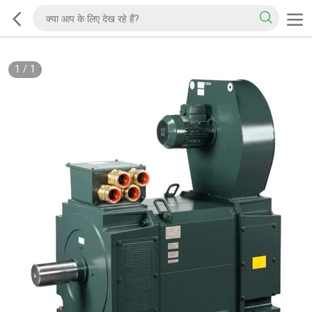
1
/
1