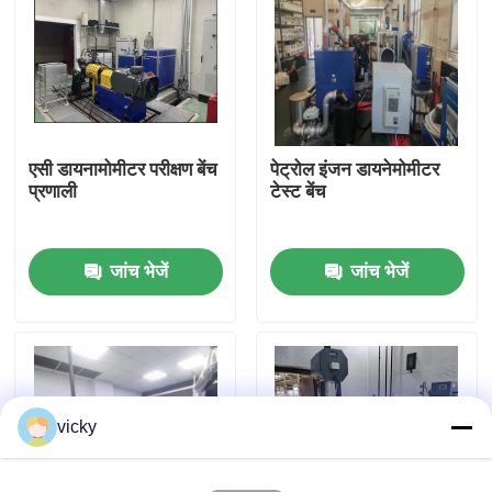
फ़ैक्टरी टूर
गुणवत्ता नियंत्रण
एसी डायनामोमीटर परीक्षण बेंच
पेट्रोल इंजन डायनेमोमीटर
प्रणाली
टेस्ट बेंच
हमसे संपर्क करें
जांच भेजें
जांच भेजें
समाचार
मामले
टॉर्क डायनेमोमीटर
vicky
हाई स्पीड डायनेमोमीटर