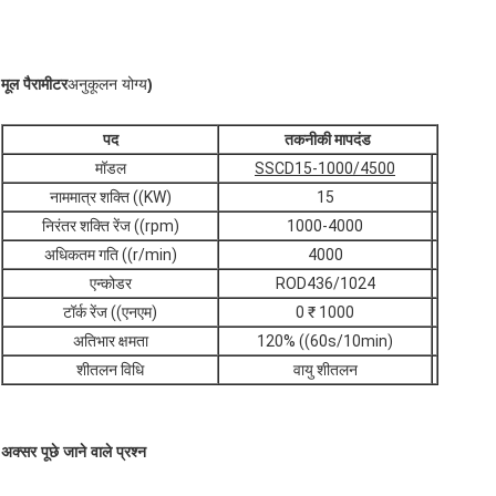
मूल पैरामीटर
अनुकूलन योग्य
)
पद
तकनीकी मापदंड
मॉडल
SSCD15-1000/4500
नाममात्र शक्ति ((KW)
15
निरंतर शक्ति रेंज ((rpm)
1000-4000
अधिकतम गति ((r/min)
4000
एन्कोडर
ROD436/1024
टॉर्क रेंज ((एनएम)
0 ₹ 1000
अतिभार क्षमता
120% ((60s/10min)
शीतलन विधि
वायु शीतलन
अक्सर पूछे जाने वाले प्रश्न