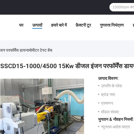
घर
उत्पादों
हमारे बारे में
फ़ैक्टरी टूर
गुणवत्ता नियंत्रण
ह
ॉर्मेंस डायनामोमीटर टेस्ट बेंच
SSCD15-1000/4500 15Kw डीजल इंजन परफॉर्मेंस डायनामो
उत्पाद विवरण:
उत्पत्ति के प्लेस:
ब्रांड नाम:
प्रमाणन:
मॉडल संख्या:
भुगतान & नौवहन नियमों:
न्यूनतम आदेश मात्रा: