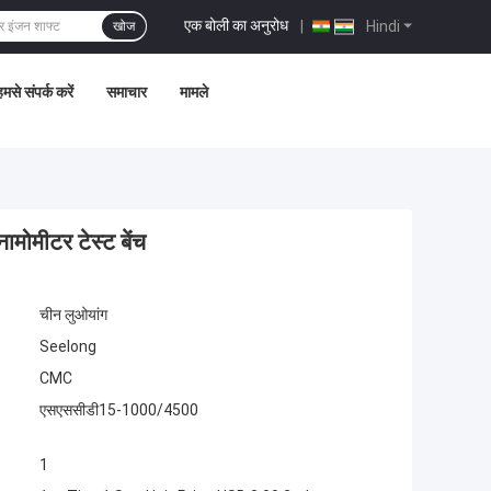
एक बोली का अनुरोध
|
Hindi
खोज
मसे संपर्क करें
समाचार
मामले
मीटर टेस्ट बेंच
चीन लुओयांग
Seelong
CMC
एसएससीडी15-1000/4500
1