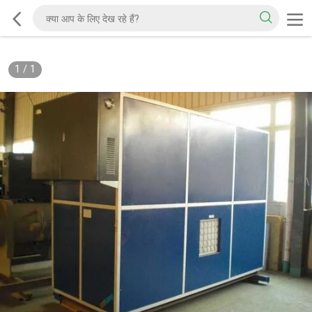
1
/
1