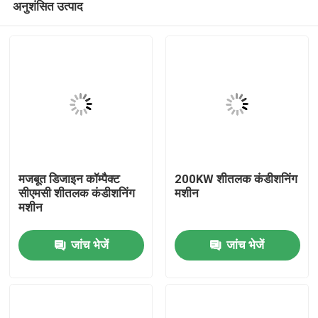
अनुशंसित उत्पाद
मजबूत डिजाइन कॉम्पैक्ट
200KW शीतलक कंडीशनिंग
सीएमसी शीतलक कंडीशनिंग
मशीन
मशीन
घर
जांच भेजें
जांच भेजें
उत्पादों
हमारे बारे में