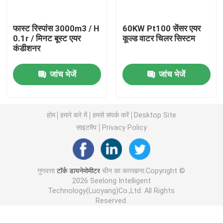
12:13 PM
इंजन टेस्ट डायनेमोमीटर
Good day, what product are you looking 
फास्ट रिस्पांस 3000m3 / H
60KW Pt100 सेंसर एयर
for?
0.1r / मिनट बूस्ट एयर
कूल्ड वाटर चिलर सिस्टम
कंडीशनर
मोटर टेस्ट डायनेमोमीटर
जांच भेजें
जांच भेजें
ट्रांसमिशन डायनामोमीटर
होम
हमारे बारे में
हमसे संपर्क करें
Desktop Site
एसी डायनेमोमीटर
साइटमैप
Privacy Policy
डायनेमिक टेस्ट बेंच
गुणवत्ता
टॉर्क डायनेमोमीटर
चीन का कारखाना.Copyright ©
2026 Seelong Intelligent
ईंधन की खपत माप उपकरण
Technology(Luoyang)Co.,Ltd. All Rights
Reserved.
डिजिटल टोक़ मीटर