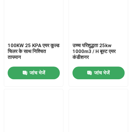
फ़ैक्टरी टूर
गुणवत्ता नियंत्रण
100KW 25 KPA एयर कूल्ड
उच्च परिशुद्धता 25kw
चिलर के साथ निश्चित
1000m3 / H बूस्ट एयर
हमसे संपर्क करें
तापमान
कंडीशनर
जांच भेजें
जांच भेजें
समाचार
मामले
टॉर्क डायनेमोमीटर
हाई स्पीड डायनेमोमीटर