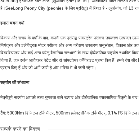
SeeLong इंटेलिजेंट टेक्नोलॉजी (लुओयांग हेनान) कं, लि।, ऑटोमोटिव पावर सिस्टम टेस्ट उप
है।SeeLong Peony City (peonies के लिए प्रसिद्ध) में स्थित है - लुओयांग, जो 13 राजव
हमारा चयन क्यों
विकास और संचय के वर्षों के बाद, कंपनी एक प्रसिद्ध पावरट्रेन परीक्षण उपकरण उत्पादन उद्य
नियंत्रण और इलेक्ट्रिक मोटर परीक्षण और अन्य परीक्षण उपकरण अनुसंधान, विकास और उत्पादन 
विश्वविद्यालय और कई अन्य घरेलू वैज्ञानिक संस्थानों के साथ दीर्घकालिक सहयोग स्थापित क
किया है, एक दर्जन आविष्कार पेटेंट और दो सॉफ्टवेयर कॉपीराइट प्राप्त किए हैं।हमने देश औ
प्रदान किए हैं और जो अभी जारी है और भविष्य में भी जारी रहेगा।
सहयोग की संभावना
मैत्रीपूर्ण सहयोग आपको उच्च गुणवत्ता वाले उत्पाद और दीर्घकालिक व्यावसायिक बिक्री के बाद 
,
,
टैग:
5000Nm डिजिटल टॉर्क मीटर
500nm इलेक्ट्रॉनिक टॉर्क मीटर
0.1% FS डिजिटल टॉ
सम्पर्क करने का विवरण