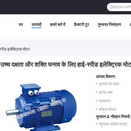
घर
उत्पादों
हमारे बारे में
फ़ैक्टरी टूर
गुणवत्ता नियंत्रण
ह
स्पीड इलेक्ट्रिक मोटर
उच्च दक्षता और शक्ति घनत्व के लिए हाई-स्पीड इलेक्ट्रिक मो
उत्पाद विवरण:
उत्पत्ति के प्लेस:
ब्रांड नाम:
प्रमाणन:
मॉडल संख्या:
भुगतान & नौवहन नियमों:
न्यूनतम आदेश मात्रा: