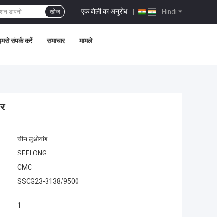
एक बोली का अनुरोध
|
Hindi
खोज
मसे संपर्क करें
समाचार
मामले
टर
चीन लुओयांग
SEELONG
CMC
SSCG23-3138/9500
1