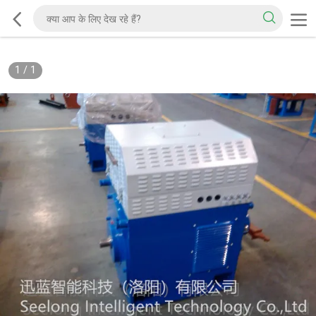
1
/
1