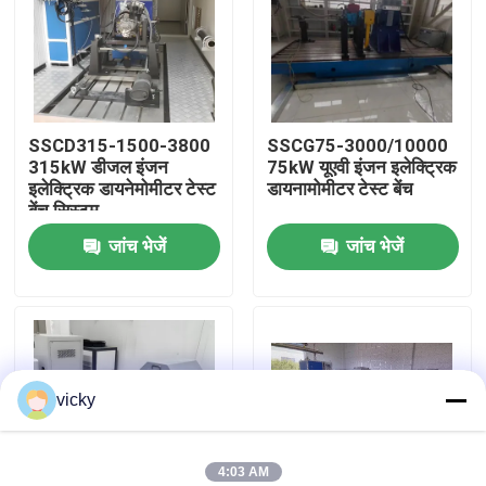
फ़ैक्टरी टूर
गुणवत्ता नियंत्रण
SSCD315-1500-3800
SSCG75-3000/10000
315kW डीजल इंजन
75kW यूएवी इंजन इलेक्ट्रिक
इलेक्ट्रिक डायनेमोमीटर टेस्ट
डायनामोमीटर टेस्ट बेंच
हमसे संपर्क करें
बेंच सिस्टम
जांच भेजें
जांच भेजें
समाचार
मामले
vicky
टॉर्क डायनेमोमीटर
हाई स्पीड डायनेमोमीटर
4:03 AM