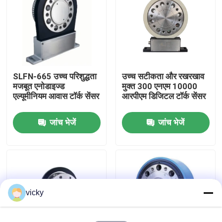
फ़ैक्टरी टूर
गुणवत्ता नियंत्रण
SLFN-665 उच्च परिशुद्धता
उच्च सटीकता और रखरखाव
मजबूत एनोडाइज्ड
मुक्त 300 एनएम 10000
हमसे संपर्क करें
एल्यूमीनियम आवास टॉर्क सेंसर
आरपीएम डिजिटल टॉर्क सेंसर
जांच भेजें
जांच भेजें
समाचार
मामले
टॉर्क डायनेमोमीटर
vicky
हाई स्पीड डायनेमोमीटर